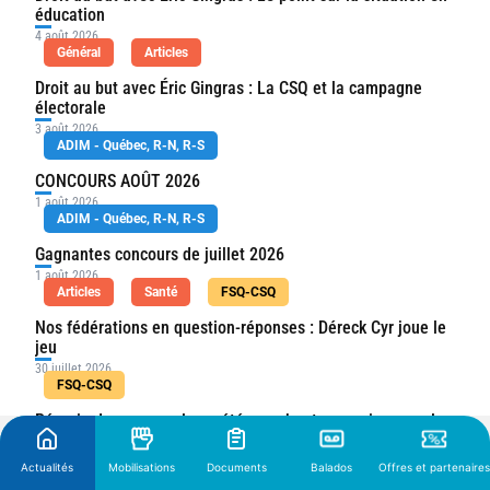
éducation
4 août 2026
Général
Articles
Droit au but avec Éric Gingras : La CSQ et la campagne 
électorale
3 août 2026
ADIM - Québec, R-N, R-S
CONCOURS AOÛT 2026
1 août 2026
ADIM - Québec, R-N, R-S
Gagnantes concours de juillet 2026
1 août 2026
Articles
Santé
FSQ-CSQ
Nos fédérations en question-réponses : Déreck Cyr joue le 
jeu
30 juillet 2026
FSQ-CSQ
Pénurie de personnel : un été sous haute pression pour les 
soins de santé sur la Côte-Nord ainsi que dans le Nord-du-
Québec.
Actualités
Mobilisations
Documents
Balados
Offres et partenaires
29 juillet 2026